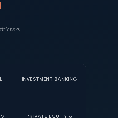
n
itioners
L
INVESTMENT BANKING
TS
PRIVATE EQUITY &