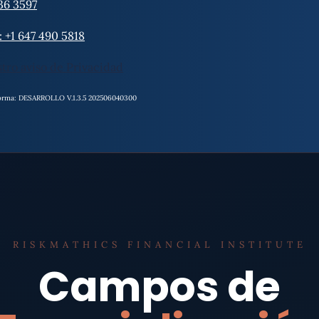
36 3597
+1 647 490 5818
tro aviso de Privacidad
aforma: DESARROLLO V.1.3.5 202506040300
RISKMATHICS FINANCIAL INSTITUTE
Campos de